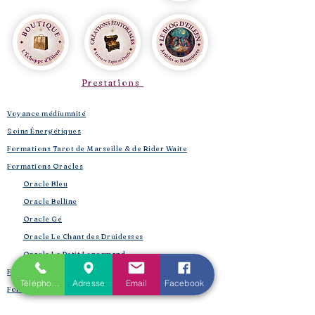
Prestations
Voyance médiumnité
Soins Énergétiques
Formations Tarot de Marseille & de Rider Waite
Formations Oracles
Oracle Bleu
Oracle Belline
Oracle Gé
​
Oracle Le Chant des Druidesses​
Oracle Le Petit Lenormand​
Formations Reiki & Shamballa
Téléphone
Adresse
Email
Facebook
Formations Magie et Sorcellerie
Mes créations éditoriales