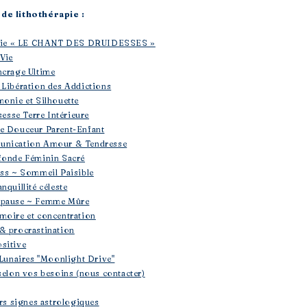
de lithothérapie :
rapie « LE CHANT DES DRUIDESSES »
 Vie
ncrage Ultime
 Libération des Addictions
monie et Silhouette
sesse Terre Intérieure
se Douceur Parent-Enfant
unication Amour & Tendresse
fonde Féminin Sacré
ess ~ Sommeil Paisible
nquillité céleste
opause ~ Femme Mûre
moire et concentration
& procrastination
sitive
 Lunaires "Moonlight Drive"
selon vos besoins (nous contacter)
ers signes astrologiques