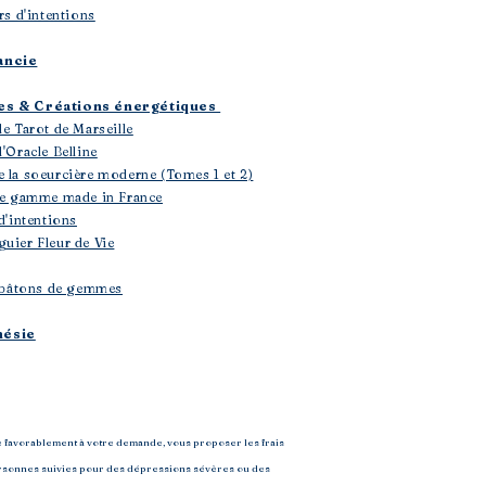
rs d'intentions
ancie
les & Créations énergétiques
le Tarot de Marseille
'Oracle Belline
e la soeurcière moderne (Tomes 1 et 2)
 de gamme made in France
d'intentions
uier Fleur de Vie
 & bâtons de gemmes
hésie
e favorablement à votre demande, vous proposer les frais
 personnes suivies pour des dépressions sévères ou des