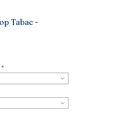
top Tabac -
*