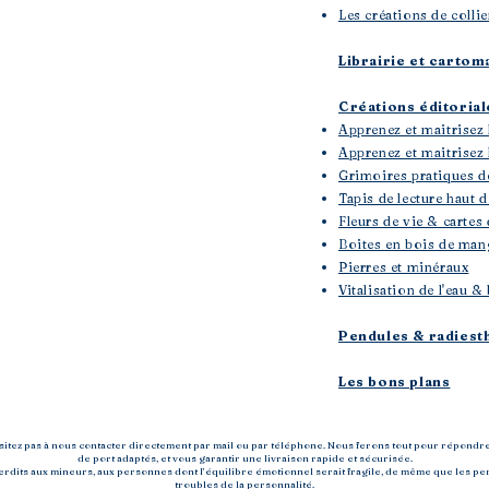
Les créations de collie
Librairie et cartom
Créations éditoria
Apprenez et maitrisez 
Apprenez et maitrisez l
Grimoires pratiques d
Tapis de lecture haut
Fleurs de vie & cartes 
Boites en bois de mang
Pierres et minéraux
Vitalisation de l'eau
Pendules & radiest
Les bons plans
ésitez pas à nous contacter directement par mail ou par téléphone. Nous ferons tout pour répondr
de port adaptés, et vous garantir une livraison rapide et sécurisée.
nterdits aux mineurs, aux personnes dont l’équilibre émotionnel serait fragile, de même que les
troubles de la personnalité.