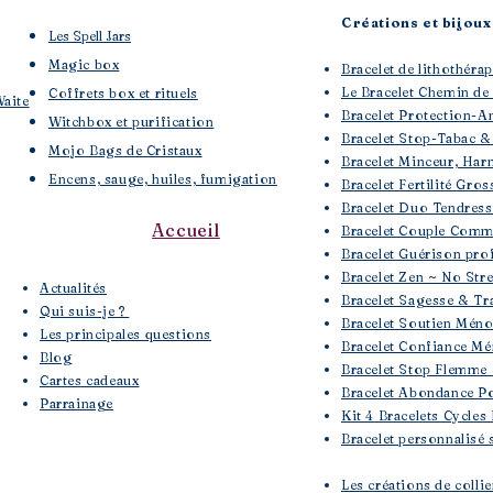
Créations et bijoux 
Les Spell Jars
Magic box
Bracelet de lithothé
Le Bracelet Chemin de
Coffrets box et rituels
Waite
Bracelet Protection-A
Witchbox et purification
Bracelet Stop-Tabac &
Mojo Bags de Cristaux
Bracelet Minceur, Har
Encens, sauge, huiles, fumigation
Bracelet Fertilité Gros
Bracelet Duo Tendres
Accueil
Bracelet Couple Comm
Bracelet Guérison pro
Bracelet Zen ~ No Str
​Actualités
Bracelet Sagesse & Tra
Qui suis-je ?
Bracelet Soutien Mén
Les principales questions
Bracelet Confiance Mé
Blog
Bracelet Stop Flemme 
Cartes cadeaux
Bracelet Abondance Po
Parrainage
Kit 4 Bracelets Cycles
Bracelet personnalisé 
Les créations de colli