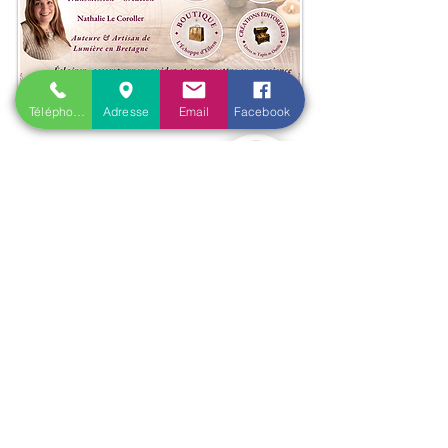
Téléphone
Adresse
Email
Facebook
Accueil
​Actualités
Qui suis-je ?
Les principales questions
Blog
Cartes cadeaux
Parrainage
Prestations