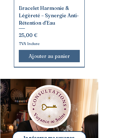
Bracelet Harmonie &
Légèreté – Synergie Anti-
Rétention d'Eau
Prix
25,00 €
TVA Incluse
Ajouter au panier
Exclusivité
Nouveauté
Nouveauté
Coup de Cœur
Création exclusive
LOT DE 4 PROMO
Création exclusive
Je réserve ma voyance