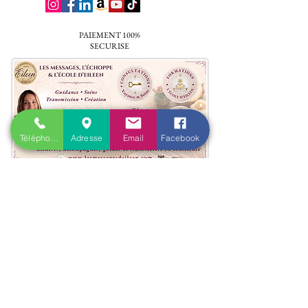
PAIEMENT 100%
SECURISE
Téléphone
Adresse
Email
Facebook
Accueil
​Actualités
Qui suis-je ?
Les principales questions
Blog
Cartes cadeaux
Parrainage