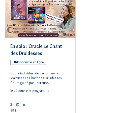
En solo : Oracle Le Chant
des Druidesses
Disponible en ligne
Cours individuel de cartomancie :
Maîtrisez Le Chant des Druidesses -
Cours guidé par l’auteure.
Je découvre le programme
2 h 30 min
99
99 €
euros