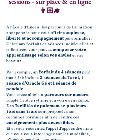
sessions - sur place & en ligne
👩🏻‍🎓
À l’École d’Eileen, les parcours de formation
sont pensés pour vous offrir
souplesse
,
liberté et accompagnement
personnalisé.
Grâce aux forfaits de séances individuelles et
collectives, vous pouvez
composer votre
apprentissage selon vos envies
et vos
besoins.
Par exemple, un
forfait de 4 séances
peut
tout à fait inclure
2 séances de Tarot, 1
séance d’Oracle Gé et 1 séance de
pendule
.
Vous créez ainsi un
parcours sur mesure
,
adapté à votre rythme et à votre sensibilité.
Des
facilités de paiement
en
plusieurs
fois sans frais
sont proposées sur
certaines formules afin de rendre ces
enseignements plus accessibles.
Et si vous ressentez l’appel d’apprendre mais
que vous vous interrogez sur les modalités,
n’hésitez pas à me contacter.