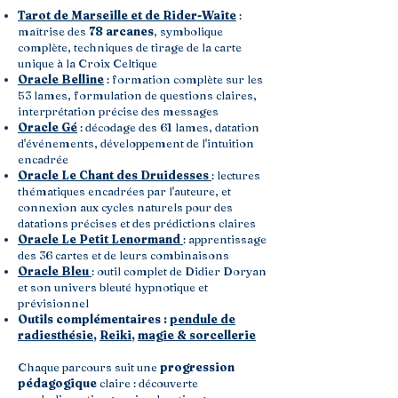
Tarot de Marseille et de Rider-Waite
:
maîtrise des
78 arcanes
, symbolique
complète, techniques de tirage de la carte
unique à la Croix Celtique
Oracle Belline
: formation complète sur les
53 lames, formulation de questions claires,
interprétation précise des messages
Oracle Gé
: décodage des 61 lames, datation
d'événements, développement de l'intuition
encadrée
Oracle Le Chant des Druidesses
: lectures
thématiques encadrées par l'auteure, et
connexion aux cycles naturels pour des
datations précises et des prédictions claires
Oracle Le Petit Lenormand
: apprentissage
des 36 cartes et de leurs combinaisons
Oracle Bleu
: outil complet de Didier Doryan
et son univers bleuté hypnotique et
prévisionnel
Outils complémentaires :
pendule de
radiesthésie
,
Reiki
,
magie & sorcellerie
Chaque parcours suit une
progression
pédagogique
claire : découverte