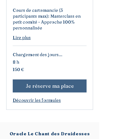
Cours de cartomancie (3
participants max): Masterclass en
petit comité - Approche 100%
personnalisée
Lire plus
Chargement des jours...
8 h
150
150 €
euros
Je réserve ma place
Découvrir les formules
Oracle Le Chant des Druidesses