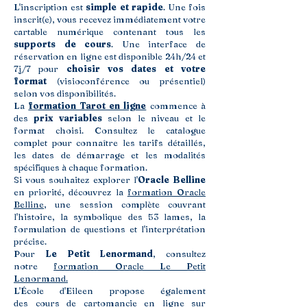
L'inscription est
simple et rapide
. Une fois
inscrit(e), vous recevez immédiatement votre
cartable numérique contenant tous les
supports de cours
. Une interface de
réservation en ligne est disponible 24h/24 et
7j/7 pour
choisir vos dates et votre
format
(visioconférence ou présentiel)
selon vos disponibilités.
La
formation Tarot en ligne
commence à
des
prix variables
selon le niveau et le
format choisi. Consultez le catalogue
complet pour connaître les tarifs détaillés,
les dates de démarrage et les modalités
spécifiques à chaque formation.
Si vous souhaitez explorer l'
Oracle Belline
en priorité, découvrez la
formation Oracle
Belline
, une session complète couvrant
l'histoire, la symbolique des 53 lames, la
formulation de questions et l'interprétation
précise.
Pour
Le Petit Lenormand
, consultez
notre
formation Oracle Le Petit
Lenormand.
L'École d'Eileen propose également
des
cours de cartomancie en ligne
sur