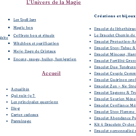
L'Univers de la Magie
Créations et bijoux 
Les Spell Jars
Magic box
Bracelet de lithothé
Le Bracelet Chemin de
Coffrets box et rituels
Waite
Bracelet Protection-A
Witchbox et purification
Bracelet Stop-Tabac &
Mojo Bags de Cristaux
Bracelet Minceur, Har
Encens, sauge, huiles, fumigation
Bracelet Fertilité Gros
Bracelet Duo Tendres
Accueil
Bracelet Couple Comm
Bracelet Guérison pro
Bracelet Zen ~ No Str
​Actualités
Bracelet Sagesse & Tra
Qui suis-je ?
Bracelet Soutien Mén
Les principales questions
Bracelet Confiance Mé
Blog
Bracelet Stop Flemme 
Cartes cadeaux
Bracelet Abondance Po
Parrainage
Kit 4 Bracelets Cycles
Bracelet personnalisé 