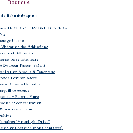
Boutique​
de lithothérapie :
rapie « LE CHANT DES DRUIDESSES »
 Vie
ncrage Ultime
 Libération des Addictions
monie et Silhouette
sesse Terre Intérieure
se Douceur Parent-Enfant
unication Amour & Tendresse
fonde Féminin Sacré
ess ~ Sommeil Paisible
nquillité céleste
opause ~ Femme Mûre
moire et concentration
& procrastination
sitive
 Lunaires "Moonlight Drive"
selon vos besoins (nous contacter)