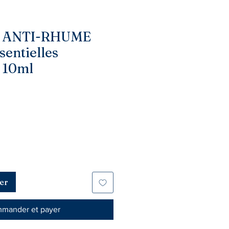
 ANTI-RHUME
sentielles
 10ml
er
mander et payer