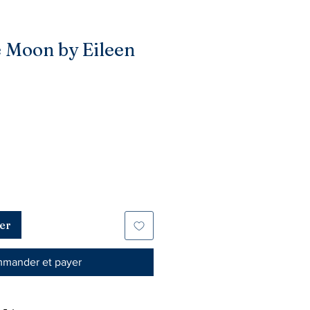
 Moon by Eileen
er
mander et payer