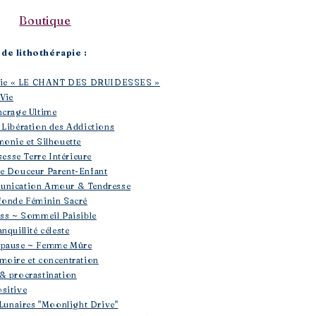
Boutique​
de lithothérapie :
rapie « LE CHANT DES DRUIDESSES »
 Vie
ncrage Ultime
 Libération des Addictions
monie et Silhouette
sesse Terre Intérieure
se Douceur Parent-Enfant
unication Amour & Tendresse
fonde Féminin Sacré
ess ~ Sommeil Paisible
nquillité céleste
opause ~ Femme Mûre
moire et concentration
& procrastination
sitive
 Lunaires "Moonlight Drive"