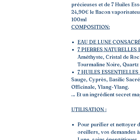
précieuses et de 7 Huiles Ess
24,90€ le flacon vaporisate
100ml
COMPOSITION:
EAU DE LUNE CONSACRÉ
7 PIERRES NATURELLES E
Améthyste, Cristal de Roch
Tourmaline Noire, Quartz 
7 HUILES ESSENTIELLES
Sauge, Cyprès, Basilic Sacr
Officinale, Ylang-Ylang.
… Et un ingrédient secret mag
U
TILISATION
:
Pour purifier et nettoyer 
oreillers, vos demandes à
Lune, soins énergétiques, 