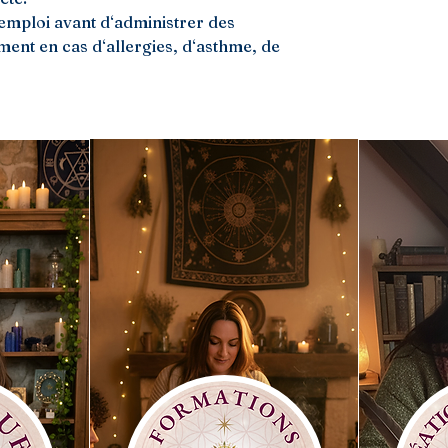
‘emploi avant d‘administrer des
ment en cas d‘allergies, d‘asthme, de