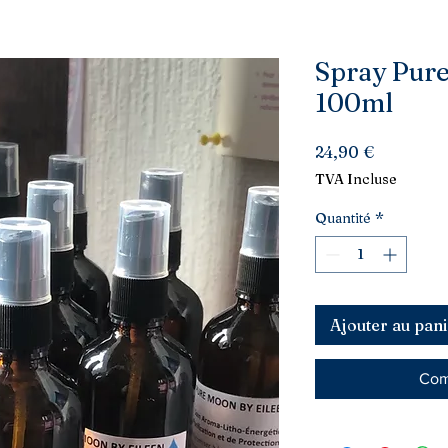
Spray Pure
100ml
Prix
24,90 €
TVA Incluse
Quantité
*
Ajouter au pani
Com