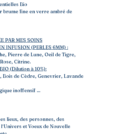
entielles Bio
ur brume fine en verre ambré de
E PAR MES SOINS
N INFUSION (PERLES 6MM) :
e, Pierre de Lune, Oeil de Tigre,
Rose, Citrine.
 BIO
(Dilution à 10%)
:
é, Bois de Cèdre, Genevrier, Lavande
ique inoffensif ...
des lieux, des personnes, des
 l‘Univers et Voeux de Nouvelle
etc.