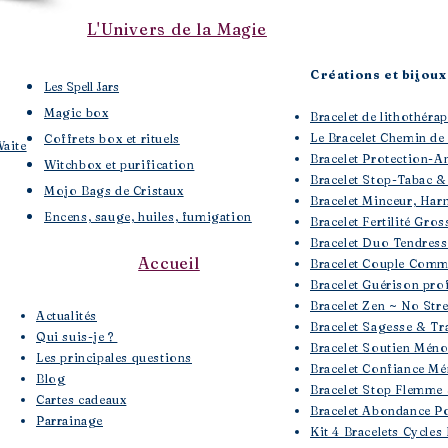
L'Univers de la Magie
Créations et bijoux 
Les Spell Jars
Magic box
Bracelet de lithothé
Le Bracelet Chemin de
Coffrets box et rituels
Waite
Bracelet Protection-A
Witchbox et purification
Bracelet Stop-Tabac &
Mojo Bags de Cristaux
Bracelet Minceur, Har
Encens, sauge, huiles, fumigation
Bracelet Fertilité Gros
Bracelet Duo Tendres
Accueil
Bracelet Couple Comm
Bracelet Guérison pro
Bracelet Zen ~ No Str
​Actualités
Bracelet Sagesse & Tra
Qui suis-je ?
Bracelet Soutien Mén
Les principales questions
Bracelet Confiance Mé
Blog
Bracelet Stop Flemme 
Cartes cadeaux
Bracelet Abondance Po
Parrainage
Kit 4 Bracelets Cycles