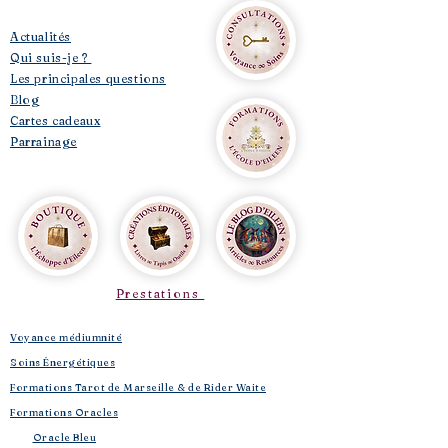
​Actualités
Qui suis-je ?
Les principales questions
Blog
Cartes cadeaux
Parrainage
Prestations
Voyance médiumnité
Soins Énergétiques
Formations Tarot de Marseille & de Rider Waite
Formations Oracles
Oracle Bleu