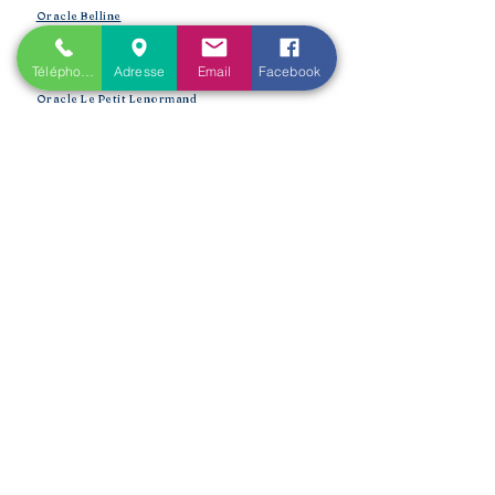
Oracle Belline
Oracle Gé
Téléphone
Adresse
Email
Facebook
​
Oracle Le Chant des Druidesses​
Oracle Le Petit Lenormand​
Formations Reiki & Shamballa
Formations Magie et Sorcellerie
Mes créations éditoriales
L'Univers de la Magie
Les Spell Jars
Magic box
Coffrets box et rituels
Witchbox et purification
Mojo Bags de Cristaux
Encens, sauge, huiles, fumigation
Boutique​
Créations et bijoux de lithothérapie :