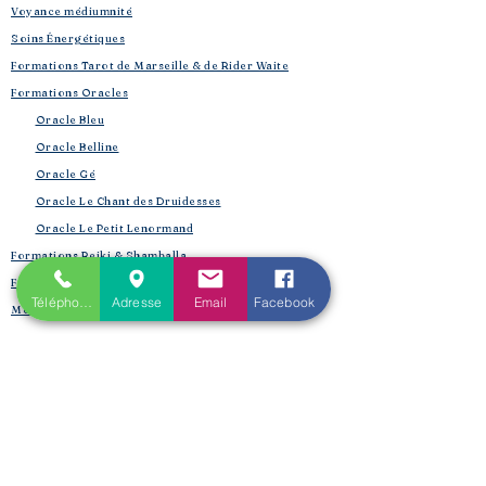
Voyance médiumnité
Soins Énergétiques
Formations Tarot de Marseille & de Rider Waite
Formations Oracles
Oracle Bleu
Oracle Belline
Oracle Gé
​
Oracle Le Chant des Druidesses​
Oracle Le Petit Lenormand​
Formations Reiki & Shamballa
Formations Magie et Sorcellerie
Téléphone
Adresse
Email
Facebook
Mes créations éditoriales
L'Univers de la Magie
Les Spell Jars
Magic box
Coffrets box et rituels
Witchbox et purification
Mojo Bags de Cristaux