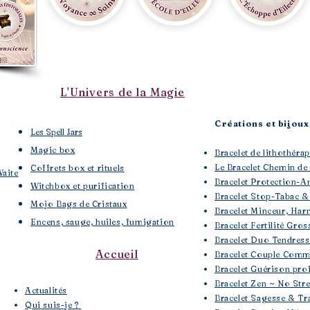
L'Univers de la Magie
Créations et bijoux 
Les Spell Jars
Magic box
Bracelet de lithothé
Le Bracelet Chemin de
Coffrets box et rituels
Waite
Bracelet Protection-A
Witchbox et purification
Bracelet Stop-Tabac &
Mojo Bags de Cristaux
Bracelet Minceur, Har
Encens, sauge, huiles, fumigation
Bracelet Fertilité Gros
Bracelet Duo Tendres
Accueil
Bracelet Couple Comm
Bracelet Guérison pro
Bracelet Zen ~ No Str
​Actualités
Bracelet Sagesse & Tra
Qui suis-je ?