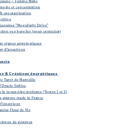
opause ~ Femme Mûre
moire et concentration
& procrastination
sitive
 Lunaires "Moonlight Drive"
selon vos besoins (nous contacter)
ers signes astrologiques
rs d'intentions
ancie
les & Créations énergétiques
le Tarot de Marseille
'Oracle Belline
e la soeurcière moderne (Tomes 1 et 2)
 de gamme made in France
d'intentions
uier Fleur de Vie
 & bâtons de gemmes