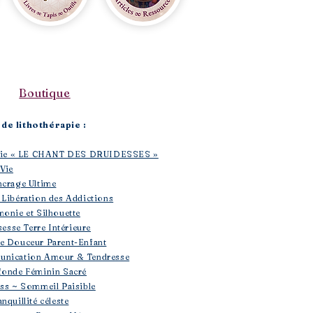
Boutique​
de lithothérapie :
rapie « LE CHANT DES DRUIDESSES »
 Vie
ncrage Ultime
 Libération des Addictions
monie et Silhouette
sesse Terre Intérieure
se Douceur Parent-Enfant
unication Amour & Tendresse
fonde Féminin Sacré
ess ~ Sommeil Paisible
nquillité céleste