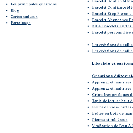
Bracelet Soutien Mén
Les principales questions
Bracelet Confiance Mé
Blog
Bracelet Stop Flemme 
Cartes cadeaux
Bracelet Abondance Po
Parrainage
Kit 4 Bracelets Cycles
Bracelet personnalisé 
Les créations de colli
Les créations de collie
Librairie et cartom
Créations éditoria
Apprenez et maitrisez 
Apprenez et maitrisez l
Grimoires pratiques d
Tapis de lecture haut
Fleurs de vie & cartes 
Boites en bois de mang
Pierres et minéraux
Vitalisation de l'eau