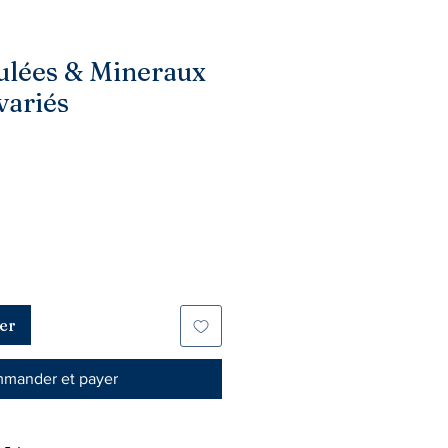
ulées & Mineraux
variés
er
mander et payer