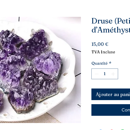
Druse (Peti
d’Améthyst
Prix
15,00 €
TVA Incluse
Quantité
*
Ajouter au pani
Com