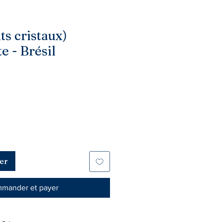
ts cristaux)
e - Brésil
er
mander et payer