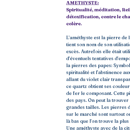
AM
ETHYSTE:
Spiritualité, méditation, Rei
détoxification, contre le ch
colère.
L’améthyste est la pierre de l
tient son nom de son utilisati
excès. Autrefois elle était u
d’éventuels tentatives d’emp
la pierres des papes: Symbol
spiritualité et l'abstinence a
allant du violet clair transp
ce quartz obtient ses couleu
de fer le composant. Cette p
des pays. On peut la trouver
grandes tailles. Les pierres 
sur le marché sont surtout ori
là bas que l’on trouve la plu
Une améthyste avec de la cit