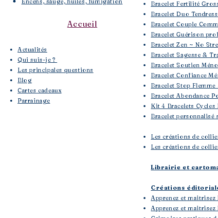
Encens, sauge, huiles, fumigation
Bracelet Fertilité Gros
Bracelet Duo Tendres
Accueil
Bracelet Couple Comm
Bracelet Guérison pro
Bracelet Zen ~ No Str
​Actualités
Bracelet Sagesse & Tra
Qui suis-je ?
Bracelet Soutien Mén
Les principales questions
Bracelet Confiance Mé
Blog
Bracelet Stop Flemme 
Cartes cadeaux
Bracelet Abondance Po
Parrainage
Kit 4 Bracelets Cycles
Bracelet personnalisé 
Les créations de colli
Les créations de collie
Librairie et cartom
Créations éditoria
Apprenez et maitrisez 
Apprenez et maitrisez l