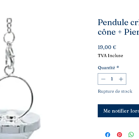
Pendule cr
cône + Pie
Prix
19,00 €
TVA Incluse
Quantité
*
Rupture de stock
Me notifier lor