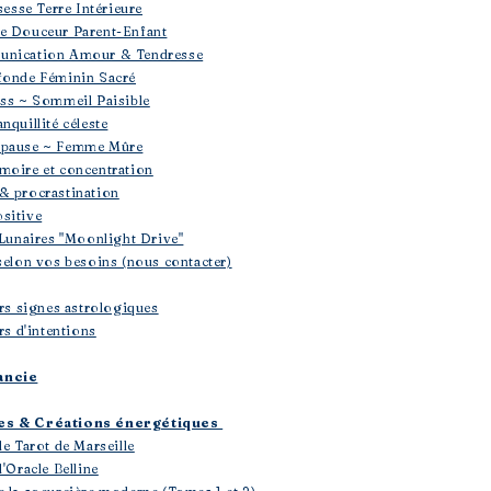
sesse Terre Intérieure
se Douceur Parent-Enfant
unication Amour & Tendresse
fonde Féminin Sacré
ess ~ Sommeil Paisible
nquillité céleste
opause ~ Femme Mûre
moire et concentration
& procrastination
sitive
 Lunaires "Moonlight Drive"
selon vos besoins (nous contacter)
ers signes astrologiques
rs d'intentions
ancie
les & Créations énergétiques
le Tarot de Marseille
'Oracle Belline