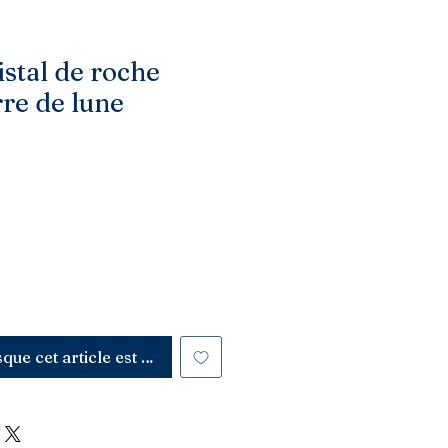
istal de roche
rre de lune
sque cet article est disponible