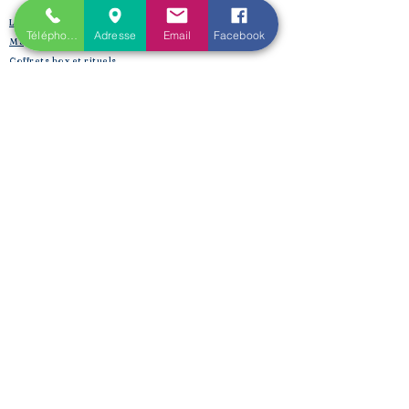
Les Spell Jars
Téléphone
Adresse
Email
Facebook
Magic box
Coffrets box et rituels
Witchbox et purification
Mojo Bags de Cristaux
Encens, sauge, huiles, fumigation
Boutique​
Créations et bijoux de lithothérapie :
Bracelet de lithothérapie « LE CHANT DES DRUIDESSES
»
Le Bracelet Chemin de Vie
Bracelet Protection-Ancrage Ultime
Bracelet Stop-Tabac & Libération des Addictions
Bracelet Minceur, Harmonie et Silhouette
Bracelet Fertilité Grossesse Terre Intérieure
Bracelet Duo Tendresse Douceur Parent-Enfant
Bracelet Couple Communication Amour & Tendresse
Bracelet Guérison profonde Féminin Sacré
Bracelet Zen ~ No Stress ~ Sommeil Paisible