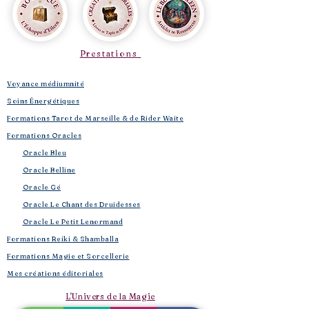
Prestations
Voyance médiumnité
Soins Énergétiques
Formations Tarot de Marseille & de Rider Waite
Formations Oracles
Oracle Bleu
Oracle Belline
Oracle Gé
​
Oracle Le Chant des Druidesses​
Oracle Le Petit Lenormand​
Formations Reiki & Shamballa
Formations Magie et Sorcellerie
Mes créations éditoriales
L'Univers de la Magie