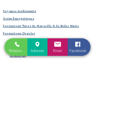
Voyance médiumnité
Soins Énergétiques
Formations Tarot de Marseille & de Rider Waite
Formations Oracles
Oracle Bleu
Oracle Belline
Téléphone
Adresse
Email
Facebook
Oracle Gé
​
Oracle Le Chant des Druidesses​
Oracle Le Petit Lenormand​
Formations Reiki & Shamballa
Formations Magie et Sorcellerie
Mes créations éditoriales
L'Univers de la Magie
Les Spell Jars
Magic box
Coffrets box et rituels