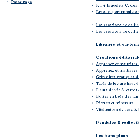
Parrainage
Kit 4 Bracelets Cycles
Bracelet personnalisé 
Les créations de colli
Les créations de collie
Librairie et cartom
Créations éditoria
Apprenez et maitrisez 
Apprenez et maitrisez l
Grimoires pratiques d
Tapis de lecture haut
Fleurs de vie & cartes 
Boites en bois de mang
Pierres et minéraux
Vitalisation de l'eau
Pendules & radiest
Les bons plans