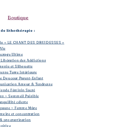
Boutique​
de lithothérapie :
rapie « LE CHANT DES DRUIDESSES »
 Vie
ncrage Ultime
 Libération des Addictions
monie et Silhouette
sesse Terre Intérieure
se Douceur Parent-Enfant
unication Amour & Tendresse
fonde Féminin Sacré
ess ~ Sommeil Paisible
nquillité céleste
opause ~ Femme Mûre
moire et concentration
& procrastination
sitive