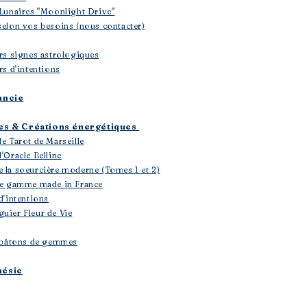
 Lunaires "Moonlight Drive"
selon vos besoins (nous contacter)
ers signes astrologiques
rs d'intentions
ancie
les & Créations énergétiques
le Tarot de Marseille
'Oracle Belline
e la soeurcière moderne (Tomes 1 et 2)
 de gamme made in France
d'intentions
uier Fleur de Vie
 & bâtons de gemmes
hésie