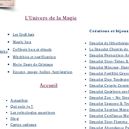
L'Univers de la Magie
Créations et bijoux 
Les Spell Jars
Magic box
Bracelet de lithothé
Le Bracelet Chemin de
Coffrets box et rituels
Waite
Bracelet Protection-A
Witchbox et purification
Bracelet Stop-Tabac &
Mojo Bags de Cristaux
Bracelet Minceur, Har
Encens, sauge, huiles, fumigation
Bracelet Fertilité Gros
Bracelet Duo Tendres
Accueil
Bracelet Couple Comm
Bracelet Guérison pro
Bracelet Zen ~ No Str
​Actualités
Bracelet Sagesse & Tra
Qui suis-je ?
Bracelet Soutien Mén
Les principales questions
Bracelet Confiance Mé
Blog
Bracelet Stop Flemme 
Cartes cadeaux
Bracelet Abondance Po