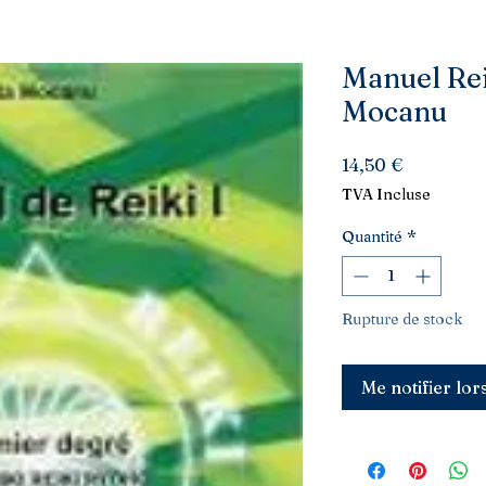
Manuel Reik
Mocanu
Prix
14,50 €
TVA Incluse
Quantité
*
Rupture de stock
Me notifier lor