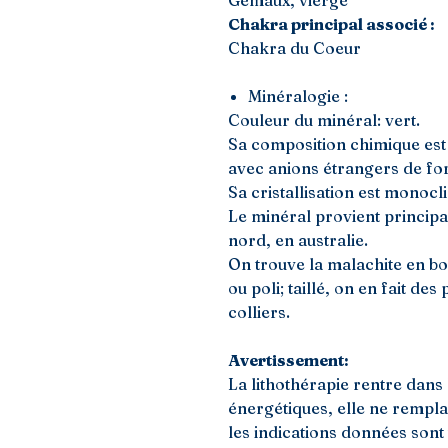
Gémaux, vierge
Chakra principal associé :
Chakra du Coeur
Minéralogie :
Couleur du minéral: vert.
Sa composition chimique es
avec anions étrangers de f
Sa cristallisation est monocl
Le minéral provient princip
nord, en australie.
On trouve la malachite en bou
ou poli; taillé, on en fait de
colliers.
Avertissement:
La lithothérapie rentre dans 
énergétiques, elle ne rempl
les indications données sont