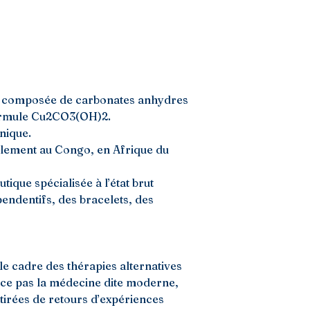
t composée de carbonates anhydres
ormule Cu2CO3(OH)2.
inique.
alement au Congo, en Afrique du
tique spécialisée à l’état brut
s pendentifs, des bracelets, des
le cadre des thérapies alternatives
ace pas la médecine dite moderne,
 tirées de retours d’expériences