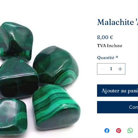
Malachite 
Prix
8,00 €
TVA Incluse
Quantité
*
Ajouter au pani
Com