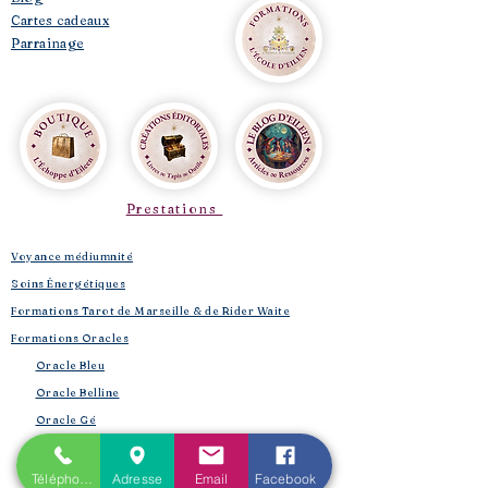
Cartes cadeaux
Parrainage
Prestations
Voyance médiumnité
Soins Énergétiques
Formations Tarot de Marseille & de Rider Waite
Formations Oracles
Oracle Bleu
Oracle Belline
Oracle Gé
​
Oracle Le Chant des Druidesses​
Oracle Le Petit Lenormand​
Téléphone
Adresse
Email
Facebook