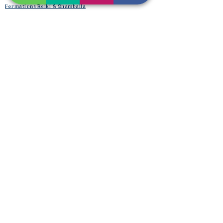
Formations Reiki & Shamballa
Formations Magie et Sorcellerie
Mes créations éditoriales
L'Univers de la Magie
Les Spell Jars
Magic box
Coffrets box et rituels
Witchbox et purification
Mojo Bags de Cristaux
Encens, sauge, huiles, fumigation
Boutique​
Créations et bijoux de lithothérapie :
Bracelet de lithothérapie « LE CHANT DES DRUIDESSES
»
Le Bracelet Chemin de Vie
Bracelet Protection-Ancrage Ultime
Bracelet Stop-Tabac & Libération des Addictions