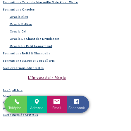
Formations Tarot de Marseille & de Rider Waite
Formations Oracles
Oracle Bleu
Oracle Belline
Oracle Gé
​
Oracle Le Chant des Druidesses​
Oracle Le Petit Lenormand​
Formations Reiki & Shamballa
Formations Magie et Sorcellerie
Mes créations éditoriales
L'Univers de la Magie
Les Spell Jars
Magic box
Coffrets box et rituels
Téléphone
Adresse
Email
Facebook
Witchbox et purification
Mojo Bags de Cristaux
Encens, sauge, huiles, fumigation