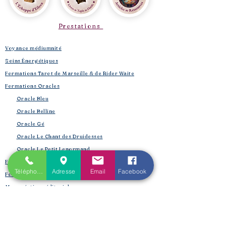
Prestations
Voyance médiumnité
Soins Énergétiques
Formations Tarot de Marseille & de Rider Waite
Formations Oracles
Oracle Bleu
Oracle Belline
Oracle Gé
​
Oracle Le Chant des Druidesses​
Oracle Le Petit Lenormand​
Formations Reiki & Shamballa
Téléphone
Adresse
Email
Facebook
Formations Magie et Sorcellerie
Mes créations éditoriales
L'Univers de la Magie
Les Spell Jars