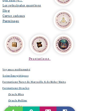
Qui suis-je ?
Les principales questions
Blog
Cartes cadeaux
Parrainage
Prestations
Voyance médiumnité
Soins Énergétiques
Formations Tarot de Marseille & de Rider Waite
Formations Oracles
Oracle Bleu
Oracle Belline
Oracle Gé