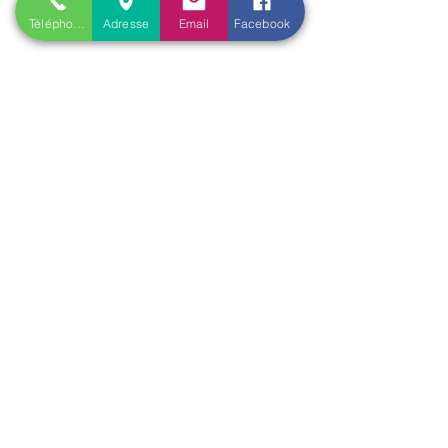
​
Oracle Le Chant des Druidesses​
Téléphone
Adresse
Email
Facebook
Oracle Le Petit Lenormand​
Formations Reiki & Shamballa
Formations Magie et Sorcellerie
Mes créations éditoriales
L'Univers de la Magie
Les Spell Jars
Magic box
Coffrets box et rituels
Witchbox et purification
Mojo Bags de Cristaux
Encens, sauge, huiles, fumigation
Boutique​
Créations et bijoux de lithothérapie :
Bracelet de lithothérapie « LE CHANT DES DRUIDESSES
»