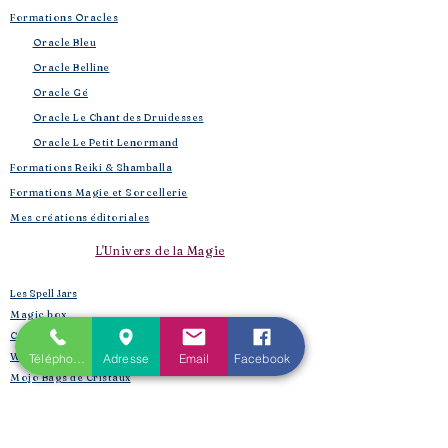
Formations Oracles
Oracle Bleu
Oracle Belline
Oracle Gé
​
Oracle Le Chant des Druidesses​
Oracle Le Petit Lenormand​
Formations Reiki & Shamballa
Formations Magie et Sorcellerie
Mes créations éditoriales
L'Univers de la Magie
Les Spell Jars
Magic box
Coffrets box et rituels
Witchbox et purification
Téléphone
Adresse
Email
Facebook
Mojo Bags de Cristaux
Encens, sauge, huiles, fumigation