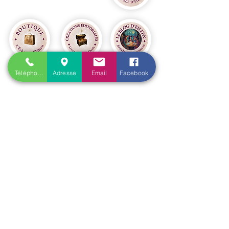
Prestations
Téléphone
Adresse
Email
Facebook
Voyance médiumnité
Soins Énergétiques
Formations Tarot de Marseille & de Rider Waite
Formations Oracles
Oracle Bleu
Oracle Belline
Oracle Gé
​
Oracle Le Chant des Druidesses​
Oracle Le Petit Lenormand​
Formations Reiki & Shamballa
Formations Magie et Sorcellerie