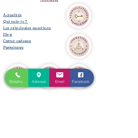
​Actualités
Qui suis-je ?
Les principales questions
Blog
Cartes cadeaux
Parrainage
Téléphone
Adresse
Email
Facebook
Prestations
Voyance médiumnité
Soins Énergétiques
Formations Tarot de Marseille & de Rider Waite
Formations Oracles