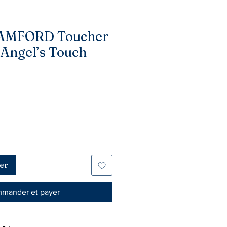
TAMFORD Toucher
- Angel’s Touch
er
mander et payer