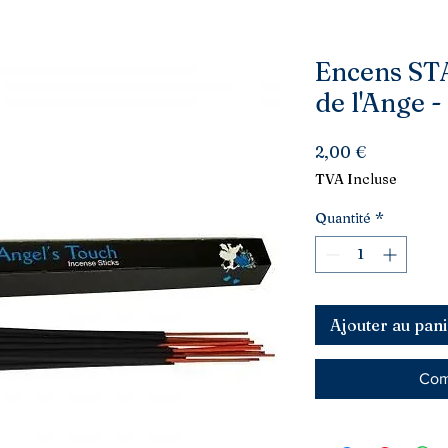
Encens S
de l'Ange 
Prix
2,00 €
TVA Incluse
Quantité
*
Ajouter au pani
Com