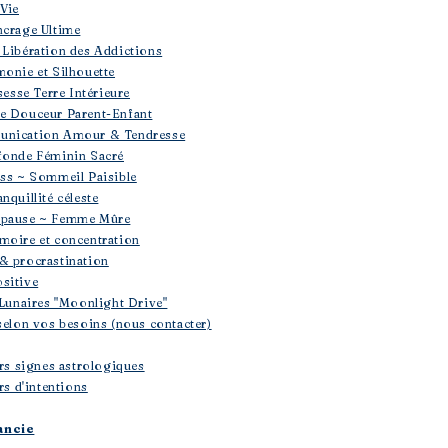
 Vie
ncrage Ultime
 Libération des Addictions
monie et Silhouette
sesse Terre Intérieure
se Douceur Parent-Enfant
unication Amour & Tendresse
fonde Féminin Sacré
ess ~ Sommeil Paisible
nquillité céleste
opause ~ Femme Mûre
moire et concentration
& procrastination
sitive
 Lunaires "Moonlight Drive"
selon vos besoins (nous contacter)
ers signes astrologiques
rs d'intentions
ancie