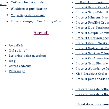
Le Bracelet Chemin de
Coffrets box et rituels
Waite
Bracelet Protection-A
Witchbox et purification
Bracelet Stop-Tabac &
Mojo Bags de Cristaux
Bracelet Minceur, Har
Encens, sauge, huiles, fumigation
Bracelet Fertilité Gros
Bracelet Duo Tendres
Accueil
Bracelet Couple Comm
Bracelet Guérison pro
Bracelet Zen ~ No Str
​Actualités
Bracelet Sagesse & Tra
Qui suis-je ?
Bracelet Soutien Mén
Les principales questions
Bracelet Confiance Mé
Blog
Bracelet Stop Flemme 
Cartes cadeaux
Bracelet Abondance Po
Parrainage
Kit 4 Bracelets Cycles
Bracelet personnalisé 
Les créations de colli
Les créations de collie
Librairie et cartom