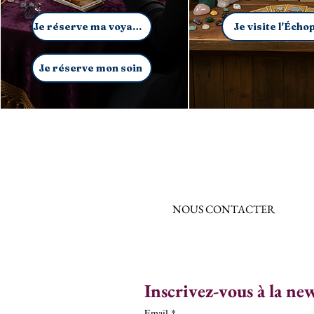
Je réserve ma voyance
Je visite l'Écho
Je réserve mon soin
NOUS CONTACTER
Inscrivez-vous à la ne
Email
*