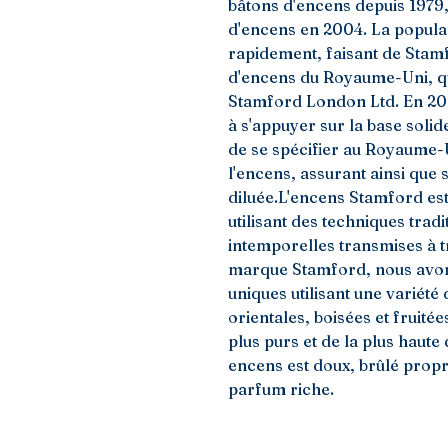
bâtons d'encens depuis 1979,
d'encens en 2004. La popular
rapidement, faisant de Stamf
d'encens du Royaume-Uni, qui
Stamford London Ltd. En 201
à s'appuyer sur la base solide
de se spécifier au Royaume-U
l'encens, assurant ainsi que 
diluée.L'encens Stamford est 
utilisant des techniques tradi
intemporelles transmises à tr
marque Stamford, nous avon
uniques utilisant une variété 
orientales, boisées et fruitées
plus purs et de la plus haute 
encens est doux, brûlé propre
parfum riche.