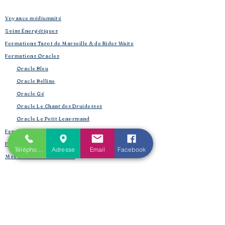
Voyance médiumnité
Soins Énergétiques
Formations Tarot de Marseille & de Rider Waite
Formations Oracles
Oracle Bleu
Oracle Belline
Oracle Gé
​
Oracle Le Chant des Druidesses​
Oracle Le Petit Lenormand​
Formations Reiki & Shamballa
Formations Magie et Sorcellerie
Téléphone
Adresse
Email
Facebook
Mes créations éditoriales
L'Univers de la Magie
Les Spell Jars
Magic box
Coffrets box et rituels