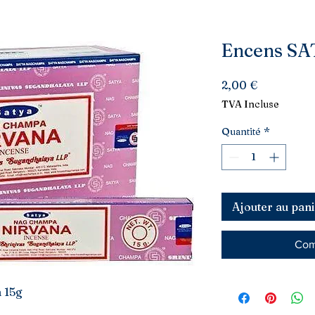
Encens SA
Prix
2,00 €
TVA Incluse
Quantité
*
Ajouter au pani
Com
 15g