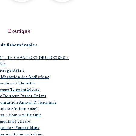
Boutique​
de lithothérapie :
rapie « LE CHANT DES DRUIDESSES »
 Vie
ncrage Ultime
 Libération des Addictions
monie et Silhouette
sesse Terre Intérieure
se Douceur Parent-Enfant
unication Amour & Tendresse
fonde Féminin Sacré
ess ~ Sommeil Paisible
nquillité céleste
opause ~ Femme Mûre
moire et concentration