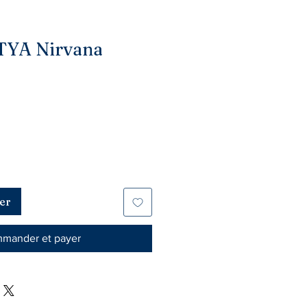
TYA Nirvana
er
mander et payer