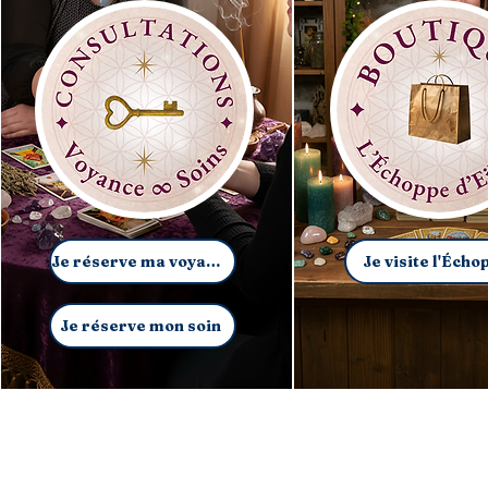
Je réserve ma voyance
Je visite l'Écho
Je réserve mon soin