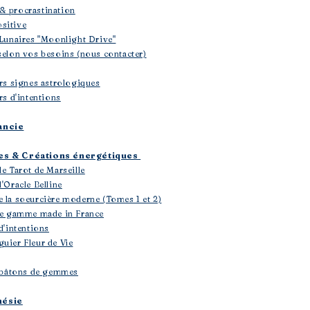
& procrastination
sitive
 Lunaires "Moonlight Drive"
selon vos besoins (nous contacter)
ers signes astrologiques
rs d'intentions
ancie
les & Créations énergétiques
le Tarot de Marseille
'Oracle Belline
e la soeurcière moderne (Tomes 1 et 2)
 de gamme made in France
d'intentions
uier Fleur de Vie
 & bâtons de gemmes
hésie