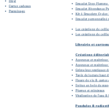
Blog
Bracelet Stop Flemme 
Cartes cadeaux
Bracelet Abondance Po
Parrainage
Kit 4 Bracelets Cycles
Bracelet personnalisé 
Les créations de colli
Les créations de collie
Librairie et cartom
Créations éditoria
Apprenez et maitrisez 
Apprenez et maitrisez l
Grimoires pratiques d
Tapis de lecture haut
Fleurs de vie & cartes 
Boites en bois de mang
Pierres et minéraux
Vitalisation de l'eau
Pendules & radiest