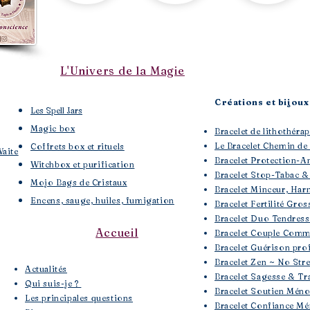
L'Univers de la Magie
Créations et bijoux 
Les Spell Jars
Magic box
Bracelet de lithothé
Le Bracelet Chemin de
Coffrets box et rituels
Waite
Bracelet Protection-A
Witchbox et purification
Bracelet Stop-Tabac &
Mojo Bags de Cristaux
Bracelet Minceur, Har
Encens, sauge, huiles, fumigation
Bracelet Fertilité Gros
Bracelet Duo Tendres
Accueil
Bracelet Couple Comm
Bracelet Guérison pro
Bracelet Zen ~ No Str
​Actualités
Bracelet Sagesse & Tra
Qui suis-je ?
Bracelet Soutien Mén
Les principales questions
Bracelet Confiance Mé