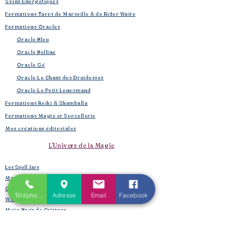
Soins Énergétiques
Formations Tarot de Marseille & de Rider Waite
Formations Oracles
Oracle Bleu
Oracle Belline
Oracle Gé
​
Oracle Le Chant des Druidesses​
Oracle Le Petit Lenormand​
Formations Reiki & Shamballa
Formations Magie et Sorcellerie
Mes créations éditoriales
L'Univers de la Magie
Les Spell Jars
Magic box
Coffrets box et rituels
Téléphone
Adresse
Email
Facebook
Witchbox et purification
Mojo Bags de Cristaux
Encens, sauge, huiles, fumigation