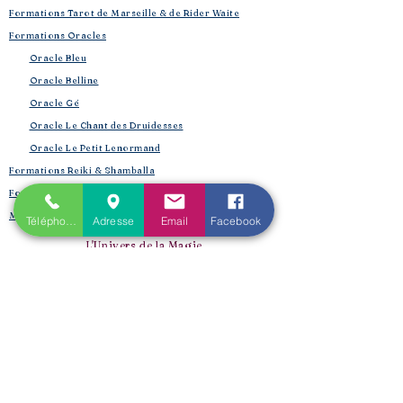
Formations Tarot de Marseille & de Rider Waite
Formations Oracles
Oracle Bleu
Oracle Belline
Oracle Gé
​
Oracle Le Chant des Druidesses​
Oracle Le Petit Lenormand​
Formations Reiki & Shamballa
Formations Magie et Sorcellerie
Mes créations éditoriales
Téléphone
Adresse
Email
Facebook
L'Univers de la Magie
Les Spell Jars
Magic box
Coffrets box et rituels
Witchbox et purification
Mojo Bags de Cristaux
Encens, sauge, huiles, fumigation