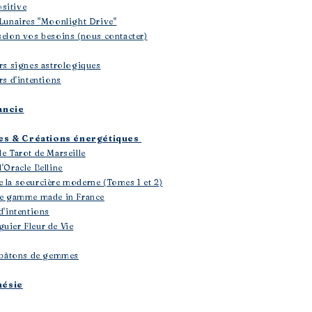
sitive
 Lunaires "Moonlight Drive"
selon vos besoins (nous contacter)
ers signes astrologiques
rs d'intentions
ancie
les & Créations énergétiques
le Tarot de Marseille
'Oracle Belline
e la soeurcière moderne (Tomes 1 et 2)
 de gamme made in France
d'intentions
uier Fleur de Vie
 & bâtons de gemmes
hésie