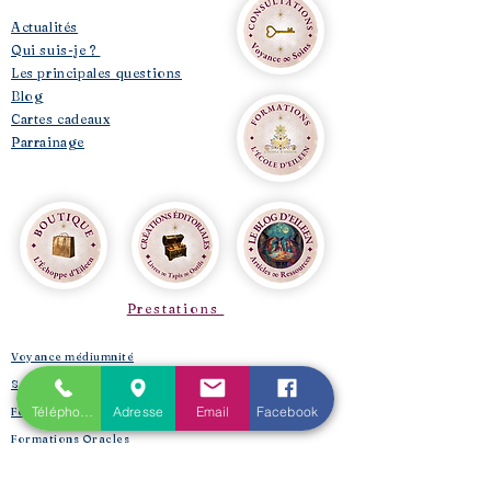
​Actualités
Qui suis-je ?
Les principales questions
Blog
Cartes cadeaux
Parrainage
Prestations
Voyance médiumnité
Soins Énergétiques
Téléphone
Adresse
Email
Facebook
Formations Tarot de Marseille & de Rider Waite
Formations Oracles
Oracle Bleu