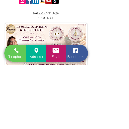
PAIEMENT 100%
SECURISE
Téléphone
Adresse
Email
Facebook
Accueil
​Actualités
Qui suis-je ?
Les principales questions
Blog
Cartes cadeaux
Parrainage