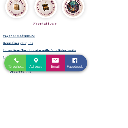
Prestations
Voyance médiumnité
Soins Énergétiques
Formations Tarot de Marseille & de Rider Waite
Formations Oracles
Oracle Bleu
Téléphone
Adresse
Email
Facebook
Oracle Belline
Oracle Gé
​
Oracle Le Chant des Druidesses​
Oracle Le Petit Lenormand​
Formations Reiki & Shamballa
Formations Magie et Sorcellerie
Mes créations éditoriales
L'Univers de la Magie