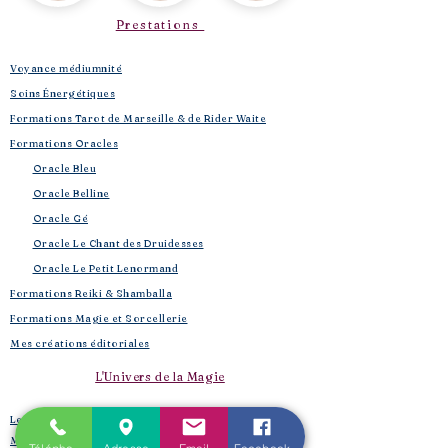
Prestations
Voyance médiumnité
Soins Énergétiques
Formations Tarot de Marseille & de Rider Waite
Formations Oracles
Oracle Bleu
Oracle Belline
Oracle Gé
​
Oracle Le Chant des Druidesses​
Oracle Le Petit Lenormand​
Formations Reiki & Shamballa
Formations Magie et Sorcellerie
Mes créations éditoriales
L'Univers de la Magie
Les Spell Jars
Magic box