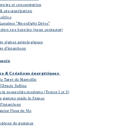
moire et concentration
& procrastination
sitive
 Lunaires "Moonlight Drive"
selon vos besoins (nous contacter)
ers signes astrologiques
rs d'intentions
ancie
les & Créations énergétiques
le Tarot de Marseille
'Oracle Belline
e la soeurcière moderne (Tomes 1 et 2)
 de gamme made in France
d'intentions
uier Fleur de Vie
 & bâtons de gemmes