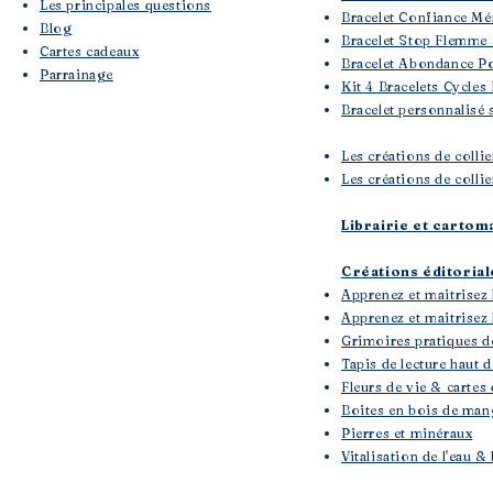
Les principales questions
Bracelet Confiance Mé
Blog
Bracelet Stop Flemme 
Cartes cadeaux
Bracelet Abondance Po
Parrainage
Kit 4 Bracelets Cycles
Bracelet personnalisé 
Les créations de colli
Les créations de collie
Librairie et cartom
Créations éditoria
Apprenez et maitrisez 
Apprenez et maitrisez l
Grimoires pratiques d
Tapis de lecture haut
Fleurs de vie & cartes 
Boites en bois de mang
Pierres et minéraux
Vitalisation de l'eau