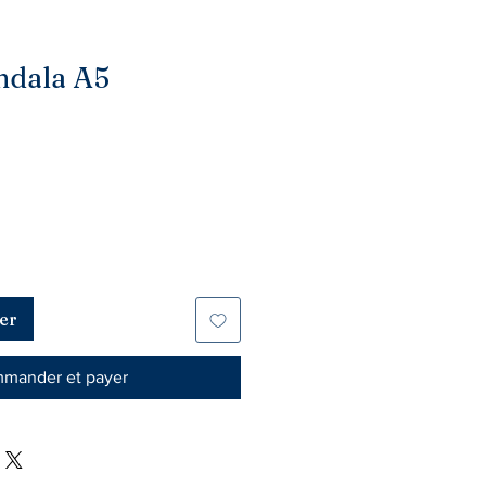
ndala A5
er
mander et payer