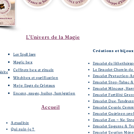
L'Univers de la Magie
Créations et bijoux 
Les Spell Jars
Magic box
Bracelet de lithothé
Le Bracelet Chemin de
Coffrets box et rituels
Waite
Bracelet Protection-A
Witchbox et purification
Bracelet Stop-Tabac &
Mojo Bags de Cristaux
Bracelet Minceur, Har
Encens, sauge, huiles, fumigation
Bracelet Fertilité Gros
Bracelet Duo Tendres
Accueil
Bracelet Couple Comm
Bracelet Guérison pro
Bracelet Zen ~ No Str
​Actualités
Bracelet Sagesse & Tra
Qui suis-je ?
Bracelet Soutien Mén