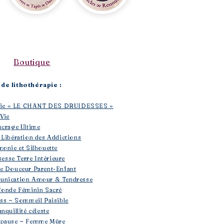
Boutique​
de lithothérapie :
rapie « LE CHANT DES DRUIDESSES »
 Vie
ncrage Ultime
 Libération des Addictions
monie et Silhouette
sesse Terre Intérieure
se Douceur Parent-Enfant
unication Amour & Tendresse
fonde Féminin Sacré
ess ~ Sommeil Paisible
nquillité céleste
opause ~ Femme Mûre