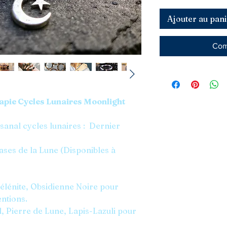
Ajouter au pani
Com
rapie Cycles Lunaires Moonlight
isanal cycles lunaires : Dernier
ses de la Lune (Disponibles à
élénite, Obsidienne Noire pour
entions.
l, Pierre de Lune, Lapis-Lazuli pour