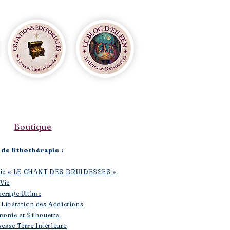
Boutique​
de lithothérapie :
rapie « LE CHANT DES DRUIDESSES »
 Vie
ncrage Ultime
 Libération des Addictions
monie et Silhouette
sesse Terre Intérieure