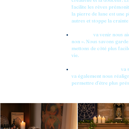
créativité et la douceur. 
facilite les rêves prémonito
la pierre de lune est une p
autres et stoppe la crainte 
La Pyrite
va venir nous aid
non ». Nous savons garder
mettons de côté plus facil
vie.
Le Quartz tourmaliné
va s
va également nous réalig
permettre d'être plus prés