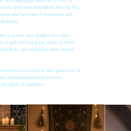
Elle accompagne dans les rêves et
ires ainsi que l'intuition. Pierre Yin,
ierre qui favorise l'ouverture aux
d'autrui.
er à poser nos limites et à dire «
 ce qui est bon pour nous et nous
ement ce qui interfère dans notre
tructurer et éclairer nos pensées. Il
ner énergétiquement et nous
ent dans la matière.