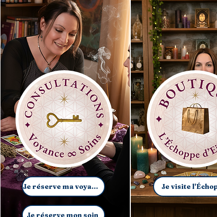
Je réserve ma voyance
Je visite l'Écho
Je réserve mon soin