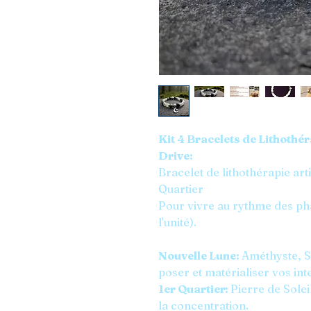
Kit 4 Bracelets de Lithothé
Drive:
Bracelet de lithothérapie art
Quartier
Pour vivre au rythme des pha
l'unité).
Nouvelle Lune:
Améthyste, S
poser et matérialiser vos int
1er Quartier:
Pierre de Solei
la concentration.