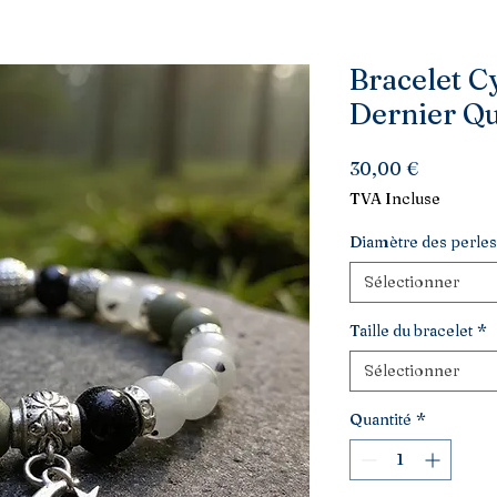
Bracelet Cy
Dernier Qu
Prix
30,00 €
TVA Incluse
Diamètre des perles
Sélectionner
Taille du bracelet
*
Sélectionner
Quantité
*