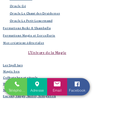
Oracle Gé
​
Oracle Le Chant des Druidesses​
Oracle Le Petit Lenormand​
Formations Reiki & Shamballa
Formations Magie et Sorcellerie
Mes créations éditoriales
L'Univers de la Magie
Les Spell Jars
Magic box
Coffrets box et rituels
Witchbox et purification
Téléphone
Adresse
Email
Facebook
Mojo Bags de Cristaux
Encens, sauge, huiles, fumigation
Boutique​
Créations et bijoux de lithothérapie :