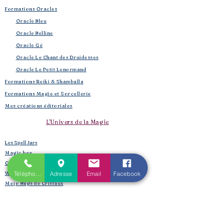
Formations Oracles
Oracle Bleu
Oracle Belline
Oracle Gé
​
Oracle Le Chant des Druidesses​
Oracle Le Petit Lenormand​
Formations Reiki & Shamballa
Formations Magie et Sorcellerie
Mes créations éditoriales
L'Univers de la Magie
Les Spell Jars
Magic box
Coffrets box et rituels
Téléphone
Adresse
Email
Facebook
Witchbox et purification
Mojo Bags de Cristaux
Encens, sauge, huiles, fumigation