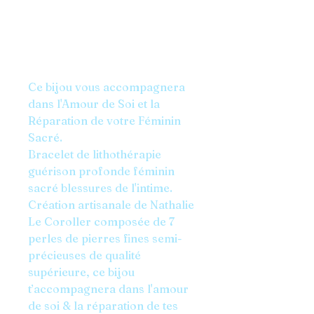
Obsidienne Noire, Rubis sur
Zoïsite, Rhodochrosite,
Rhodonite, Chrysoprase,
Aventurine Verte, Cornaline.
Ce bijou vous accompagnera
dans l'Amour de Soi et la
Réparation de votre Féminin
Sacré.
Bracelet de lithothérapie
guérison profonde féminin
sacré blessures de l'intime.
Création artisanale de Nathalie
Le Coroller composée de 7
perles de pierres fines semi-
précieuses de qualité
supérieure, ce bijou
t’accompagnera dans l'amour
de soi & la réparation de tes