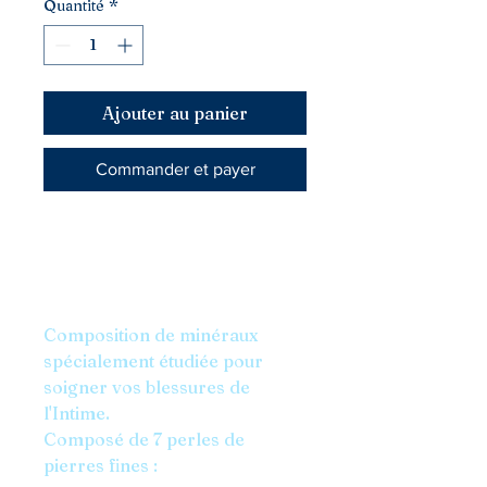
Quantité
*
Ajouter au panier
Commander et payer
Bracelet de lithothérapie
guérison profonde féminin
sacré blessures de l'intime en
6mm ou 8mm au choix.
Composition de minéraux
spécialement étudiée pour
soigner vos blessures de
l'Intime.
Composé de 7 perles de
pierres fines :