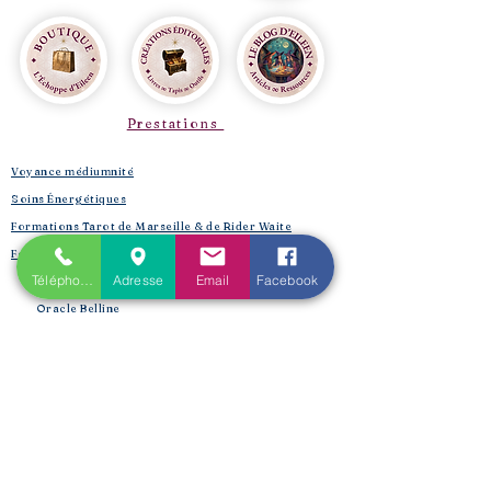
Prestations
Voyance médiumnité
Soins Énergétiques
Formations Tarot de Marseille & de Rider Waite
Formations Oracles
Téléphone
Adresse
Email
Facebook
Oracle Bleu
Oracle Belline
Oracle Gé
​
Oracle Le Chant des Druidesses​
Oracle Le Petit Lenormand​
Formations Reiki & Shamballa
Formations Magie et Sorcellerie
Mes créations éditoriales