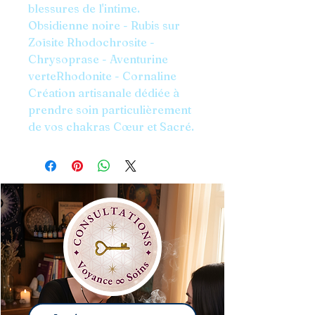
blessures de l'intime.
Obsidienne noire - Rubis sur
Zoïsite Rhodochrosite -
Chrysoprase - Aventurine
verteRhodonite - Cornaline
Création artisanale dédiée à
prendre soin particulièrement
de vos chakras Cœur et Sacré.