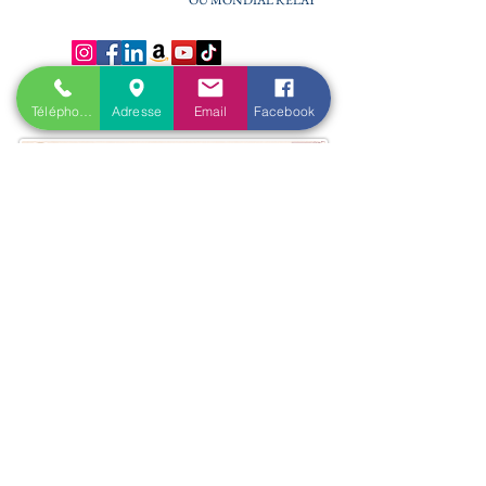
OU MONDIAL RELAY
PAIEMENT 100%
Téléphone
Adresse
Email
Facebook
SECURISE
Accueil
​Actualités
Qui suis-je ?
Les principales questions
Blog
Cartes cadeaux