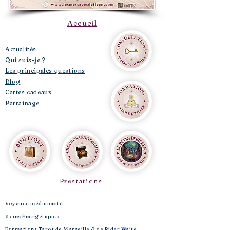
Accueil
​Actualités
Qui suis-je ?
Les principales questions
Blog
Cartes cadeaux
Parrainage
Prestations
Voyance médiumnité
Soins Énergétiques
Formations Tarot de Marseille & de Rider Waite