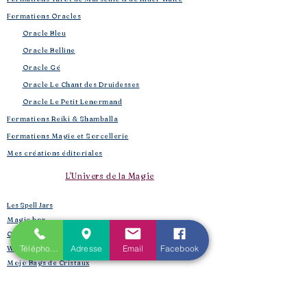
Formations Oracles
Oracle Bleu
Oracle Belline
Oracle Gé
​
Oracle Le Chant des Druidesses​
Oracle Le Petit Lenormand​
Formations Reiki & Shamballa
Formations Magie et Sorcellerie
Mes créations éditoriales
L'Univers de la Magie
Les Spell Jars
Magic box
Coffrets box et rituels
Téléphone
Adresse
Email
Facebook
Witchbox et purification
Mojo Bags de Cristaux
Encens, sauge, huiles, fumigation