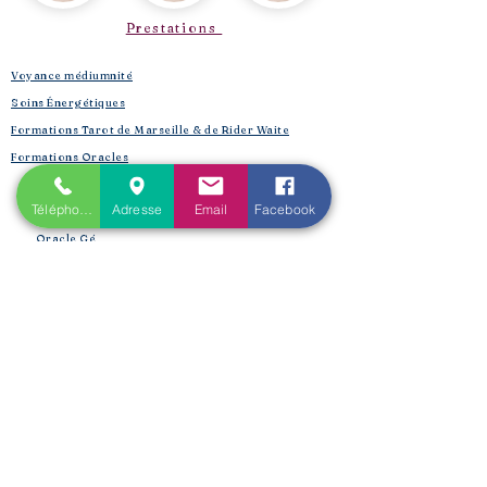
Prestations
Voyance médiumnité
Soins Énergétiques
Formations Tarot de Marseille & de Rider Waite
Formations Oracles
Oracle Bleu
Téléphone
Adresse
Email
Facebook
Oracle Belline
Oracle Gé
​
Oracle Le Chant des Druidesses​
Oracle Le Petit Lenormand​
Formations Reiki & Shamballa
Formations Magie et Sorcellerie
Mes créations éditoriales
L'Univers de la Magie
Les Spell Jars
Magic box