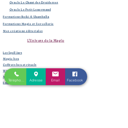
​
Oracle Le Chant des Druidesses​
Oracle Le Petit Lenormand​
Formations Reiki & Shamballa
Formations Magie et Sorcellerie
Mes créations éditoriales
L'Univers de la Magie
Les Spell Jars
Magic box
Coffrets box et rituels
Witchbox et purification
Mojo Bags de Cristaux
Téléphone
Adresse
Email
Facebook
Encens, sauge, huiles, fumigation
Boutique​
Créations et bijoux de lithothérapie :
Bracelet de lithothérapie « LE CHANT DES DRUIDESSES
»