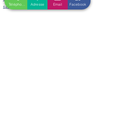
Téléphone
Adresse
Email
Facebook
Soins Énergétiques
Formations Tarot de Marseille & de Rider Waite
Formations Oracles
Oracle Bleu
Oracle Belline
Oracle Gé
​
Oracle Le Chant des Druidesses​
Oracle Le Petit Lenormand​
Formations Reiki & Shamballa
Formations Magie et Sorcellerie
Mes créations éditoriales
L'Univers de la Magie
Les Spell Jars
Magic box
Coffrets box et rituels
Witchbox et purification
Mojo Bags de Cristaux