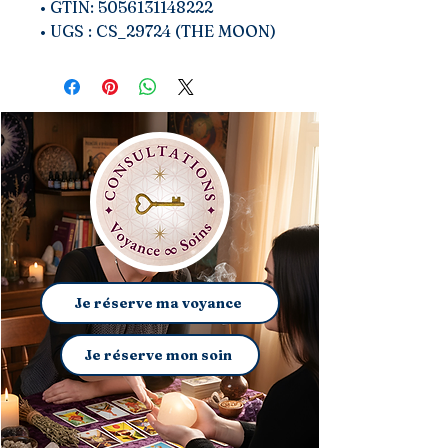
• GTIN: 5056131148222
• UGS : CS_29724 (THE MOON)
Je réserve ma voyance
Je réserve mon soin