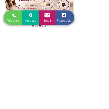
Téléphone
Adresse
Email
Facebook
Accueil
​Actualités
Qui suis-je ?
Les principales questions
Blog
Cartes cadeaux
Parrainage
Prestations