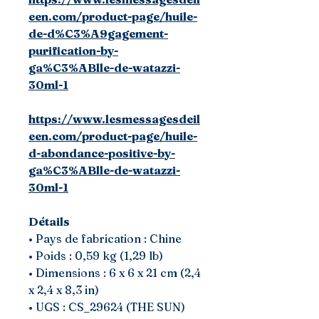
een.com/product-page/huile-
de-d%C3%A9gagement-
purification-by-
ga%C3%ABlle-de-watazzi-
30ml-1
https://www.lesmessagesdeil
een.com/product-page/huile-
d-abondance-positive-by-
ga%C3%ABlle-de-watazzi-
30ml-1
Détails
• Pays de fabrication : Chine
• Poids : 0,59 kg (1,29 lb)
• Dimensions : 6 x 6 x 21 cm (2,4
x 2,4 x 8,3 in)
• UGS : CS_29624 (THE SUN)