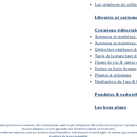
Les créations de collie
Librairie et cartom
Créations éditoria
Apprenez et maitrisez 
Apprenez et maitrisez l
Grimoires pratiques d
Tapis de lecture haut
Fleurs de vie & cartes 
Boites en bois de mang
Pierres et minéraux
Vitalisation de l'eau
Pendules & radiest
Les bons plans
ésitez pas à nous contacter directement par mail ou par téléphone. Nous ferons tout pour répondr
de port adaptés, et vous garantir une livraison rapide et sécurisée.
nterdits aux mineurs, aux personnes dont l’équilibre émotionnel serait fragile, de même que les
troubles de la personnalité.