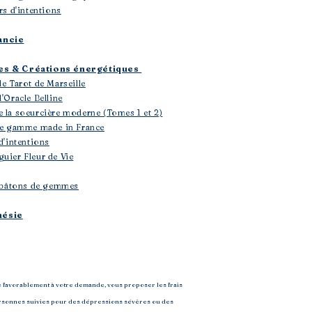
rs d'intentions
ancie
les & Créations énergétiques
le Tarot de Marseille
'Oracle Belline
e la soeurcière moderne (Tomes 1 et 2)
 de gamme made in France
d'intentions
uier Fleur de Vie
 & bâtons de gemmes
hésie
e favorablement à votre demande, vous proposer les frais
 personnes suivies pour des dépressions sévères ou des