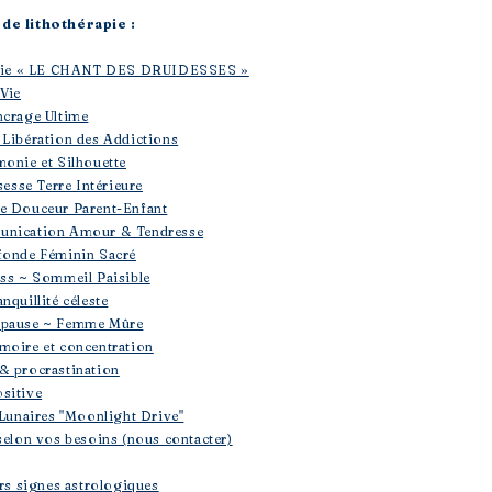
de lithothérapie :
rapie « LE CHANT DES DRUIDESSES »
 Vie
ncrage Ultime
 Libération des Addictions
monie et Silhouette
sesse Terre Intérieure
se Douceur Parent-Enfant
unication Amour & Tendresse
fonde Féminin Sacré
ess ~ Sommeil Paisible
nquillité céleste
opause ~ Femme Mûre
moire et concentration
& procrastination
sitive
 Lunaires "Moonlight Drive"
selon vos besoins (nous contacter)
ers signes astrologiques