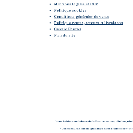
Mentions légales et CGV
Politique cookies
Conditions générales de vente
Politique ventes, retours et livraisons
Galerie Photos
Plan du site
Vous habitez en dehors de la France métropolitaine, n'h
* Les consultations de guidance & les ateliers sont i