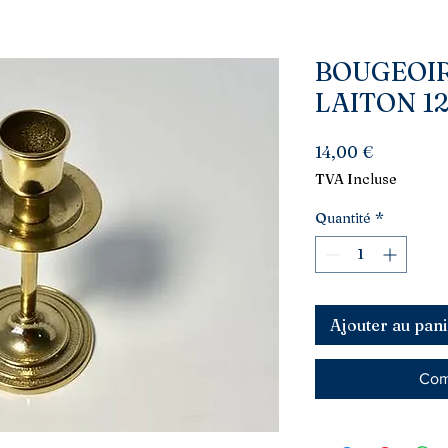
BOUGEOI
LAITON 1
Prix
14,00 €
TVA Incluse
Quantité
*
Ajouter au pani
Com