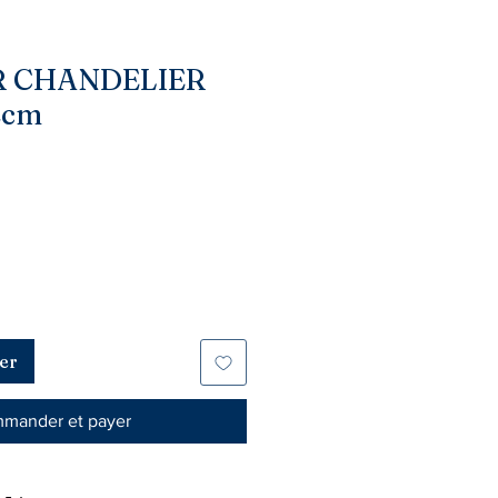
R CHANDELIER
2cm
er
mander et payer