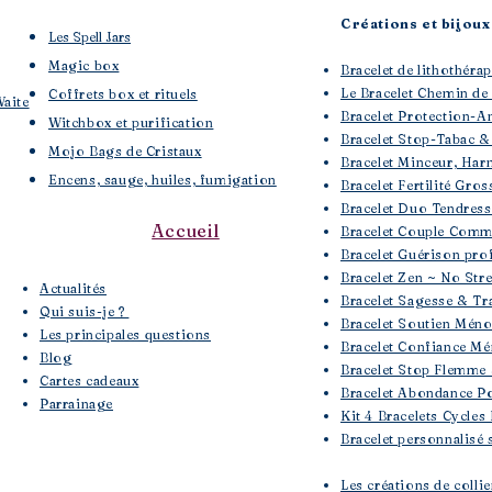
Créations et bijoux 
Les Spell Jars
Magic box
Bracelet de lithothé
Le Bracelet Chemin de
Coffrets box et rituels
Waite
Bracelet Protection-A
Witchbox et purification
Bracelet Stop-Tabac &
Mojo Bags de Cristaux
Bracelet Minceur, Har
Encens, sauge, huiles, fumigation
Bracelet Fertilité Gros
Bracelet Duo Tendres
Accueil
Bracelet Couple Comm
Bracelet Guérison pro
Bracelet Zen ~ No Str
​Actualités
Bracelet Sagesse & Tra
Qui suis-je ?
Bracelet Soutien Mén
Les principales questions
Bracelet Confiance Mé
Blog
Bracelet Stop Flemme 
Cartes cadeaux
Bracelet Abondance Po
Parrainage
Kit 4 Bracelets Cycles
Bracelet personnalisé 
Les créations de colli