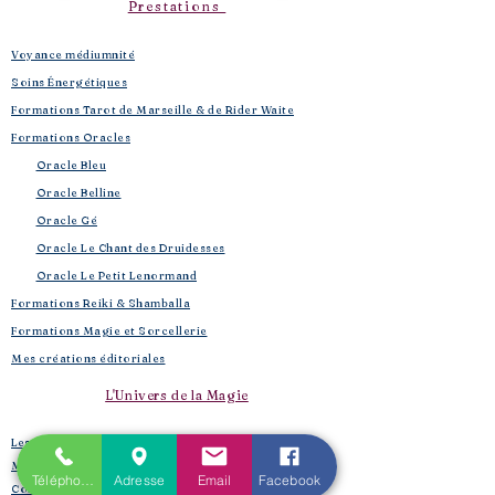
Prestations
Voyance médiumnité
Soins Énergétiques
Formations Tarot de Marseille & de Rider Waite
Formations Oracles
Oracle Bleu
Oracle Belline
Oracle Gé
​
Oracle Le Chant des Druidesses​
Oracle Le Petit Lenormand​
Formations Reiki & Shamballa
Formations Magie et Sorcellerie
Mes créations éditoriales
L'Univers de la Magie
Les Spell Jars
Magic box
Téléphone
Adresse
Email
Facebook
Coffrets box et rituels