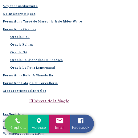
Voyance médiumnité
Soins Énergétiques
Formations Tarot de Marseille & de Rider Waite
Formations Oracles
Oracle Bleu
Oracle Belline
Oracle Gé
​
Oracle Le Chant des Druidesses​
Oracle Le Petit Lenormand​
Formations Reiki & Shamballa
Formations Magie et Sorcellerie
Mes créations éditoriales
L'Univers de la Magie
Les Spell Jars
Magic box
Téléphone
Adresse
Email
Facebook
Coffrets box et rituels
Witchbox et purification