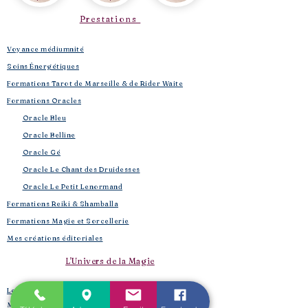
Prestations
Voyance médiumnité
Soins Énergétiques
Formations Tarot de Marseille & de Rider Waite
Formations Oracles
Oracle Bleu
Oracle Belline
Oracle Gé
​
Oracle Le Chant des Druidesses​
Oracle Le Petit Lenormand​
Formations Reiki & Shamballa
Formations Magie et Sorcellerie
Mes créations éditoriales
L'Univers de la Magie
Les Spell Jars
Magic box