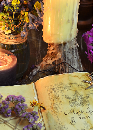
Œuvres
éditoriales
Oracles LE
CHANT DES
DRUIDESSES
Univers Magie
Formations
Oracles