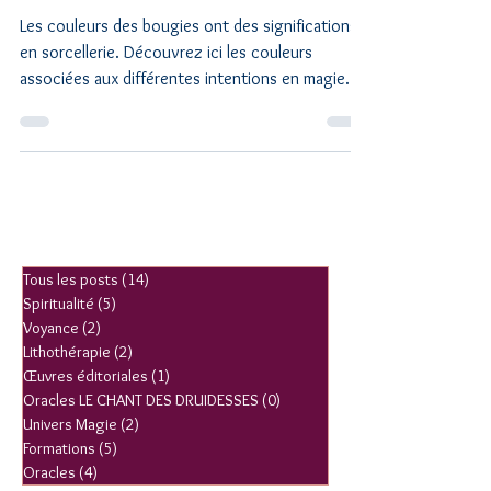
EN MAGIE
Les couleurs des bougies ont des significations
en sorcellerie. Découvrez ici les couleurs
associées aux différentes intentions en magie.
Tous les posts
(14)
14 posts
Spiritualité
(5)
5 posts
Voyance
(2)
2 posts
Lithothérapie
(2)
2 posts
Œuvres éditoriales
(1)
1 post
Oracles LE CHANT DES DRUIDESSES
(0)
0 post
Univers Magie
(2)
2 posts